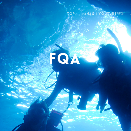
TOP
凪(NAGI) YOUTUBE视频
FQA