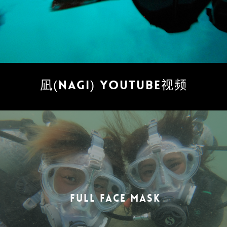
凪(NAGI) YOUTUBE视频
FULL FACE MASK